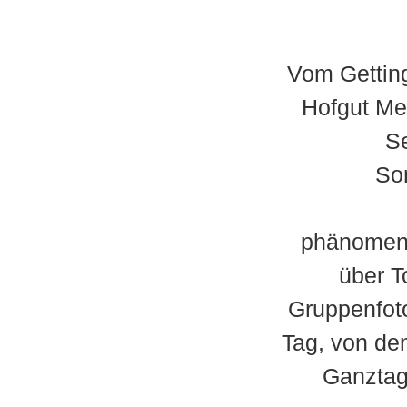
Vom Gettin
Hofgut Me
S
So
phänomena
über T
Gruppenfoto
Tag, von de
Ganztag